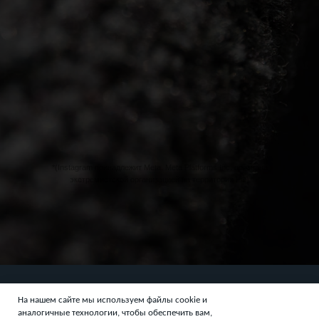
О компании
Контакты
Стоимость
Аренда и обслуживание
грязезащитных ковров с 2012 года
ООО «Легион» ИНН 6164308476 ОГРН 1126164011995
*(Instagram принадлежит Meta. Meta Platforms Inc. признана
Политика конфиденциальности
экстремистской организацией на территории РФ)
Согласие на обработку персональных данных
© 2026 Легион. Все права защищены
Разработка и продвижение —
ZION Agency
На нашем сайте мы используем файлы cookie и
аналогичные технологии, чтобы обеспечить вам,